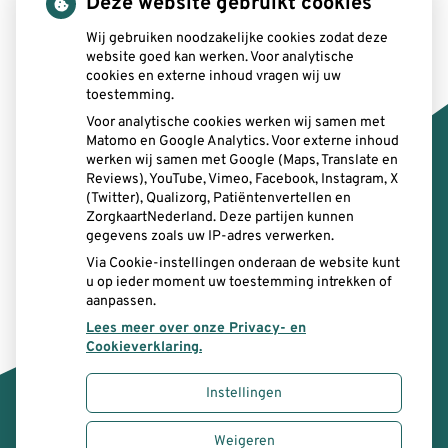
Deze website gebruikt cookies
SitTand
Bergstraat 3
Wij gebruiken noodzakelijke cookies zodat deze
website goed kan werken. Voor analytische
6131 AV Sittard
cookies en externe inhoud vragen wij uw
toestemming.
Email:
info@sittand.nl
Voor analytische cookies werken wij samen met
Telefoon:
046-2077124
Matomo en Google Analytics. Voor externe inhoud
werken wij samen met Google (Maps, Translate en
Reviews), YouTube, Vimeo, Facebook, Instagram, X
E-mail intercollegiaal
: sittand@zorgmail.nl
(Twitter), Qualizorg, Patiëntenvertellen en
ZorgkaartNederland. Deze partijen kunnen
gegevens zoals uw IP-adres verwerken.
Via Cookie-instellingen onderaan de website kunt
u op ieder moment uw toestemming intrekken of
aanpassen.
Lees meer over onze Privacy- en
Cookieverklaring.
Instellingen
Uw Zorg Online
|
Beheer
Weigeren