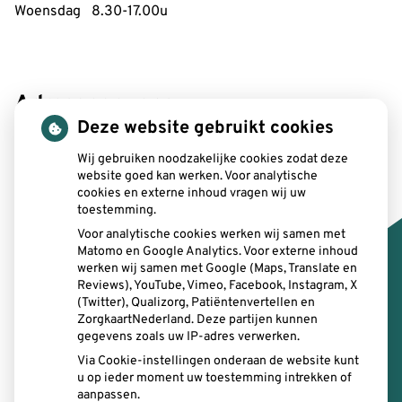
Woensdag 8.30-17.00u
Adresgegevens:
Deze website gebruikt cookies
SitTand
Bergstraat 3
Wij gebruiken noodzakelijke cookies zodat deze
website goed kan werken. Voor analytische
6131 AV Sittard
cookies en externe inhoud vragen wij uw
toestemming.
Email:
info@sittand.nl
Voor analytische cookies werken wij samen met
Telefoon:
046-2077124
Matomo en Google Analytics. Voor externe inhoud
werken wij samen met Google (Maps, Translate en
Reviews), YouTube, Vimeo, Facebook, Instagram, X
E-mail intercollegiaal
: sittand@zorgmail.nl
(Twitter), Qualizorg, Patiëntenvertellen en
ZorgkaartNederland. Deze partijen kunnen
gegevens zoals uw IP-adres verwerken.
Via Cookie-instellingen onderaan de website kunt
u op ieder moment uw toestemming intrekken of
aanpassen.