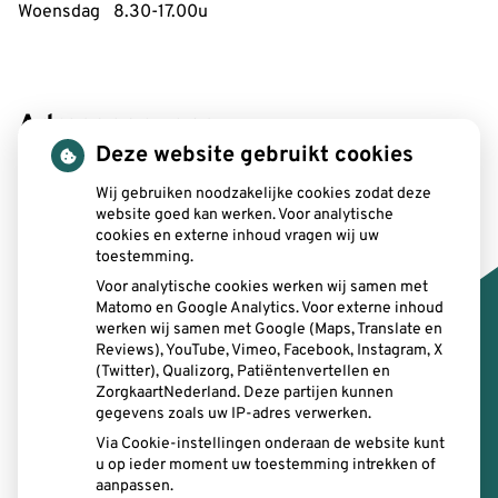
Woensdag 8.30-17.00u
Adresgegevens:
Deze website gebruikt cookies
SitTand
Bergstraat 3
Wij gebruiken noodzakelijke cookies zodat deze
website goed kan werken. Voor analytische
6131 AV Sittard
cookies en externe inhoud vragen wij uw
toestemming.
Email:
info@sittand.nl
Voor analytische cookies werken wij samen met
Telefoon:
046-2077124
Matomo en Google Analytics. Voor externe inhoud
werken wij samen met Google (Maps, Translate en
Reviews), YouTube, Vimeo, Facebook, Instagram, X
E-mail intercollegiaal
: sittand@zorgmail.nl
(Twitter), Qualizorg, Patiëntenvertellen en
ZorgkaartNederland. Deze partijen kunnen
gegevens zoals uw IP-adres verwerken.
Via Cookie-instellingen onderaan de website kunt
u op ieder moment uw toestemming intrekken of
aanpassen.