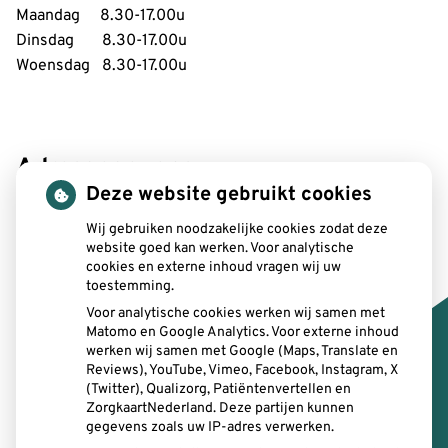
Maandag 8.30-17.00u
Dinsdag 8.30-17.00u
Woensdag 8.30-17.00u
Adresgegevens:
Deze website gebruikt cookies
SitTand
Bergstraat 3
Wij gebruiken noodzakelijke cookies zodat deze
website goed kan werken. Voor analytische
6131 AV Sittard
cookies en externe inhoud vragen wij uw
toestemming.
Email:
info@sittand.nl
Voor analytische cookies werken wij samen met
Telefoon:
046-2077124
Matomo en Google Analytics. Voor externe inhoud
werken wij samen met Google (Maps, Translate en
Reviews), YouTube, Vimeo, Facebook, Instagram, X
E-mail intercollegiaal
: sittand@zorgmail.nl
(Twitter), Qualizorg, Patiëntenvertellen en
ZorgkaartNederland. Deze partijen kunnen
gegevens zoals uw IP-adres verwerken.