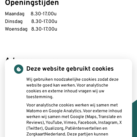
Openingstijden
Maandag 8.30-17.00u
Dinsdag 8.30-17.00u
Woensdag 8.30-17.00u
Adresgegevens:
Deze website gebruikt cookies
SitTand
Bergstraat 3
Wij gebruiken noodzakelijke cookies zodat deze
website goed kan werken. Voor analytische
6131 AV Sittard
cookies en externe inhoud vragen wij uw
toestemming.
Email:
info@sittand.nl
Voor analytische cookies werken wij samen met
Telefoon:
046-2077124
Matomo en Google Analytics. Voor externe inhoud
werken wij samen met Google (Maps, Translate en
Reviews), YouTube, Vimeo, Facebook, Instagram, X
E-mail intercollegiaal
: sittand@zorgmail.nl
(Twitter), Qualizorg, Patiëntenvertellen en
ZorgkaartNederland. Deze partijen kunnen