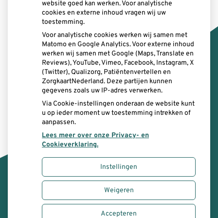
website goed kan werken. Voor analytische
6131 AV Sittard
cookies en externe inhoud vragen wij uw
toestemming.
Email:
info@sittand.nl
Voor analytische cookies werken wij samen met
Telefoon:
046-2077124
Matomo en Google Analytics. Voor externe inhoud
werken wij samen met Google (Maps, Translate en
Reviews), YouTube, Vimeo, Facebook, Instagram, X
E-mail intercollegiaal
: sittand@zorgmail.nl
(Twitter), Qualizorg, Patiëntenvertellen en
ZorgkaartNederland. Deze partijen kunnen
gegevens zoals uw IP-adres verwerken.
Via Cookie-instellingen onderaan de website kunt
u op ieder moment uw toestemming intrekken of
aanpassen.
Lees meer over onze Privacy- en
Cookieverklaring.
Instellingen
Uw Zorg Online
|
Beheer
Weigeren
Bezoek
onze
Accepteren
Privacy verklaring
|
Cookie-instellingen
|
Voorwaarden